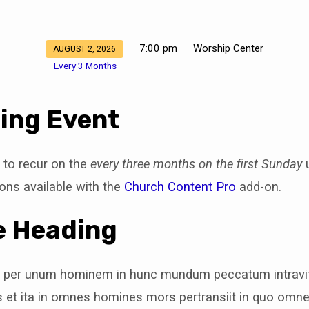
7:00 pm
Worship Center
AUGUST 2, 2026
Every 3 Months
ing Event
 to recur on the
every three months on the first Sunday
u
ons available with the
Church Content Pro
add-on.
e Heading
t per unum hominem in hunc mundum peccatum intravit
et ita in omnes homines mors pertransiit in quo omne