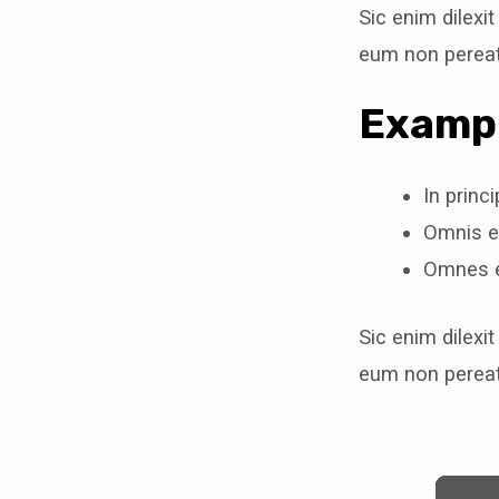
Sic enim dilexi
eum non pereat
Exampl
In princ
Omnis e
Omnes e
Sic enim dilexi
eum non pereat