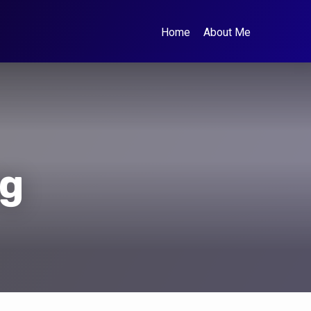
Home
About Me
ng