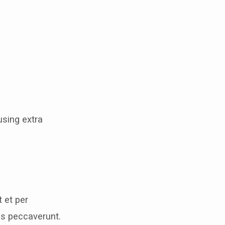
sing extra
 et per
s peccaverunt.