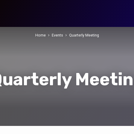
Home
Events
Quarterly Meeting
uarterly Meeti