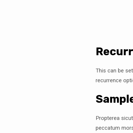
Quarterly
Meeting
Recurr
This can be set
recurrence opti
Sampl
Propterea sicu
peccatum mors 