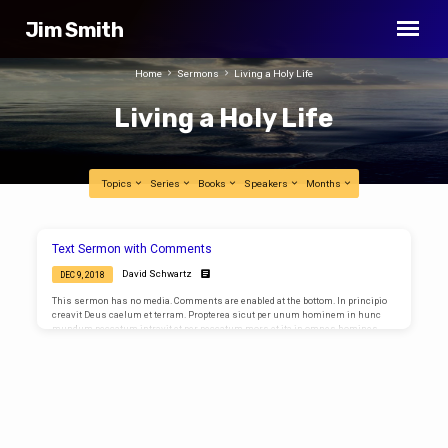
Jim Smith
Home
Sermons
Living a Holy Life
Living a Holy Life
Topics
Series
Books
Speakers
Months
Living
Text Sermon with Comments
a
David Schwartz
DEC 9, 2018
Holy
This sermon has no media. Comments are enabled at the bottom. In principio
Life
creavit Deus caelum et terram. Propterea sicut per unum hominem in hunc
mundum peccatum intravit et per peccatum mors et ita in omnes homines
mors pertransiit in quo omnes peccaverunt. Sic enim dilexit Deus mundum ut
Filium suum unigenitum daret ut omnis qui credit in eum non pereat sed
habeat. Quoting Scripture Omnes enim peccaverunt et egent gloriam Dei. In
principio creavit Deus caelum et terram. Let’s try…