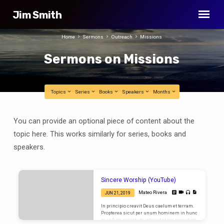
Jim Smith
Home
Sermons
Outreach
Missions
Sermons on Missions
Topics
Series
Books
Speakers
Months
Sermons
You can provide an optional piece of content about the
on
topic here. This works similarly for series, books and
Missions
speakers.
Sincere Worship (YouTube)
Mateo Rivera
JUN 21, 2019
In principio creavit Deus caelum et terram.
Propterea sicut per unum hominem in hunc
mundum peccatum intravit et per peccatum