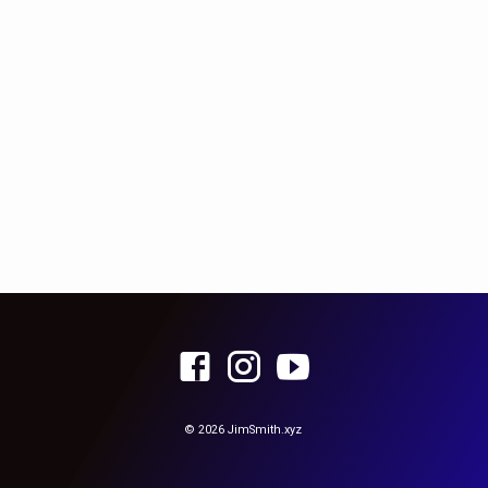
loved the world that he gave…
© 2026 JimSmith.xyz