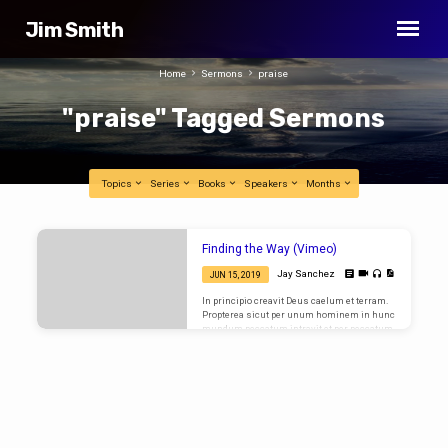
Jim Smith
Home
Sermons
praise
"praise" Tagged Sermons
Topics
Series
Books
Speakers
Months
"praise"
Finding the Way (Vimeo)
Tagged
Jay Sanchez
JUN 15, 2019
Sermons
In principio creavit Deus caelum et terram.
Propterea sicut per unum hominem in hunc
mundum peccatum intravit et per peccatum
mors et ita in omnes homines mors
pertransiit in quo omnes peccaverunt. Sic
enim dilexit Deus mundum ut Filium suum
unigenitum daret ut omnis qui credit in eum
non pereat sed habeat. Quoting Scripture
Omnes enim peccaverunt et egent gloriam
Dei. In principio creavit Deus caelum et
terram. Let’s try a blockquote. For God so